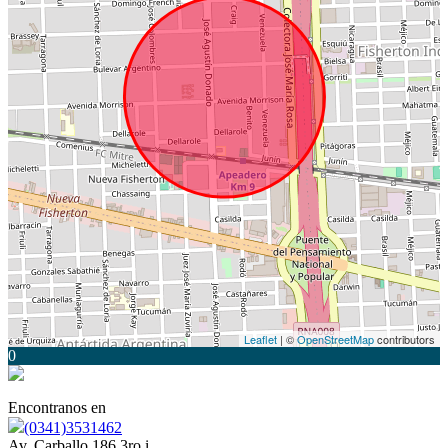
Leaflet
| ©
OpenStreetMap
contributors
0
Encontranos en
(0341)3531462
Av. Carballo 186 3ro i