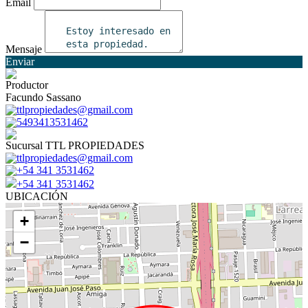
Email
Mensaje
Enviar
Productor
Facundo Sassano
ttlpropiedades@gmail.com
5493413531462
Sucursal TTL PROPIEDADES
ttlpropiedades@gmail.com
+54 341 3531462
+54 341 3531462
UBICACIÓN
+
−