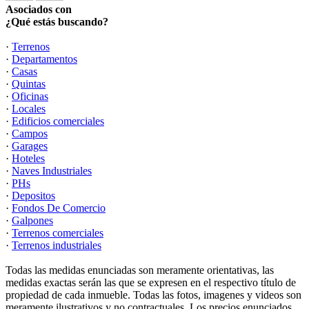
Asociados con
¿Qué estás buscando?
·
Terrenos
·
Departamentos
·
Casas
·
Quintas
·
Oficinas
·
Locales
·
Edificios comerciales
·
Campos
·
Garages
·
Hoteles
·
Naves Industriales
·
PHs
·
Depositos
·
Fondos De Comercio
·
Galpones
·
Terrenos comerciales
·
Terrenos industriales
Todas las medidas enunciadas son meramente orientativas, las
medidas exactas serán las que se expresen en el respectivo título de
propiedad de cada inmueble. Todas las fotos, imagenes y videos son
meramente ilustrativos y no contractuales. Los precios enunciados