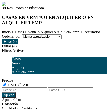
38 Resultados de búsqueda
CASAS EN VENTA O EN ALQUILER O EN
ALQUILER TEMP
Inicio
>
Casas
>
Venta
o
Alquiler
o
Alquiler-Temp
> Resultados
Ordenar por
Filtrar
(4)
Filtrar
(4)
Filtros Activos
Casas
Venta
Alquiler
Alquiler-Temp
Precios
USD
ARS
Aplicar
Apto crédito
Ubicación
Cantidad de Ambientes